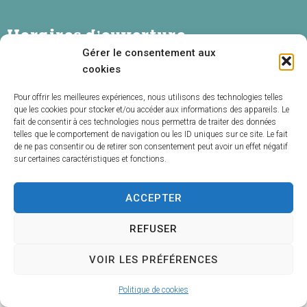
Horaires d’ouverture
Gérer le consentement aux
Lundi :
10h – 12h
cookies
Mardi :
10h – 12h & 14h – 16h30
Pour offrir les meilleures expériences, nous utilisons des technologies telles
que les cookies pour stocker et/ou accéder aux informations des appareils. Le
Mercredi :
10h – 12h
fait de consentir à ces technologies nous permettra de traiter des données
Jeudi :
10h – 12h & 14h – 16h30
telles que le comportement de navigation ou les ID uniques sur ce site. Le fait
de ne pas consentir ou de retirer son consentement peut avoir un effet négatif
Vendredi :
10h – 12h & 14h – 16h30
sur certaines caractéristiques et fonctions.
Samedi :
10h – 12h
ACCEPTER
REFUSER
Acce
Plan
Mentio
Confi
© 2025 Uzel - Propulsé par Utopia
VOIR LES PRÉFÉRENCES
ssibil
du
ns
dentia
(sites internet de collectivités &
ité
site
légales
lité
GRC/GRU)
Politique de cookies