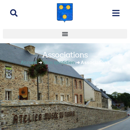
contenu
principal
Associations
Accueil
➜
Mon quotidien
➜
Associations