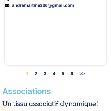
andremartine336@gmail.com
1
2
3
4
5
6
>>
Associations
Un tissu associatif dynamique !