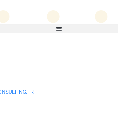
ie
Mon quotidien
Mes services
NSULTING.FR