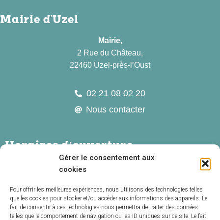
Mairie d'Uzel
Mairie,
2 Rue du Château,
22460 Uzel-près-l’Oust
02 21 08 02 20
Nous contacter
Horaires d’ouverture
Gérer le consentement aux
Lundi :
10h – 12h
cookies
Mardi :
10h – 12h & 14h – 16h30
Pour offrir les meilleures expériences, nous utilisons des technologies telles
que les cookies pour stocker et/ou accéder aux informations des appareils. Le
Mercredi :
10h – 12h
fait de consentir à ces technologies nous permettra de traiter des données
Jeudi :
10h – 12h & 14h – 16h30
telles que le comportement de navigation ou les ID uniques sur ce site. Le fait